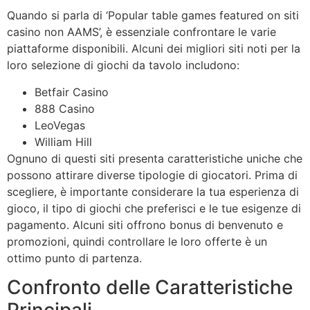
Quando si parla di ‘Popular table games featured on siti
casino non AAMS’, è essenziale confrontare le varie
piattaforme disponibili. Alcuni dei migliori siti noti per la
loro selezione di giochi da tavolo includono:
Betfair Casino
888 Casino
LeoVegas
William Hill
Ognuno di questi siti presenta caratteristiche uniche che
possono attirare diverse tipologie di giocatori. Prima di
scegliere, è importante considerare la tua esperienza di
gioco, il tipo di giochi che preferisci e le tue esigenze di
pagamento. Alcuni siti offrono bonus di benvenuto e
promozioni, quindi controllare le loro offerte è un
ottimo punto di partenza.
Confronto delle Caratteristiche
Principali