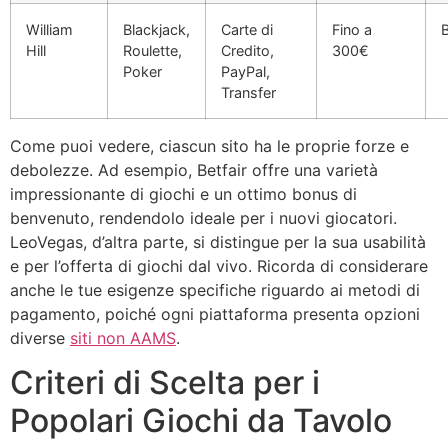
William
Blackjack,
Carte di
Fino a
Hill
Roulette,
Credito,
300€
Poker
PayPal,
Transfer
Come puoi vedere, ciascun sito ha le proprie forze e
debolezze. Ad esempio, Betfair offre una varietà
impressionante di giochi e un ottimo bonus di
benvenuto, rendendolo ideale per i nuovi giocatori.
LeoVegas, d’altra parte, si distingue per la sua usabilità
e per l’offerta di giochi dal vivo. Ricorda di considerare
anche le tue esigenze specifiche riguardo ai metodi di
pagamento, poiché ogni piattaforma presenta opzioni
diverse
siti non AAMS
.
Criteri di Scelta per i
Popolari Giochi da Tavolo